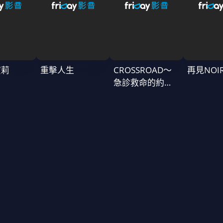
蜜莉
重擊人生
CROSSROAD～
再見NOI
急診救命的約定
～