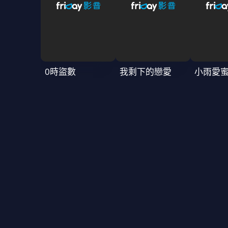
0時盜數
我剩下的戀愛
小雨愛