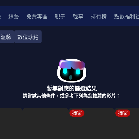
漫
綜藝
免費專區
親子
輕享
排行榜
點數福利
溫馨
數位珍藏
奇幻
犯罪
冒險
驚悚
恐怖
災難
戰爭
喜劇
中國
香港
法國
其他
暫無對應的篩選結果
2
2021
2020
2010-2019
2000年代
90年代
8
請嘗試其他條件，或參考下列為您推薦的影片：
LGBTQ
裝
醫生
警察
浪漫
溫馨
懸疑
小說改編
獨家
獨家
4K
位珍藏
霹靂