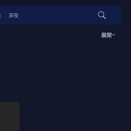
社
深夜
展開
運動
家庭
音樂歌舞
動畫
紀錄
傳記
經典老片
情
0年代
70年代
動漫改編
國際影展專區
名偵探柯南系列
吉卜力