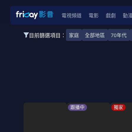
電視頻道
電影
戲劇
動
目前篩選項目：
家庭
全部地區
70年代
全部類型
韓影
動作
劇情
愛情
科幻
全部地區
韓國
美國
泰國
日本
台灣
2026
2025
2024
2023
202
全部年份
全部標籤
警匪片
槍戰
婚外情
校園
古
跟播中
獨家
全部方案
免費
影劇
單次付費
用券
數