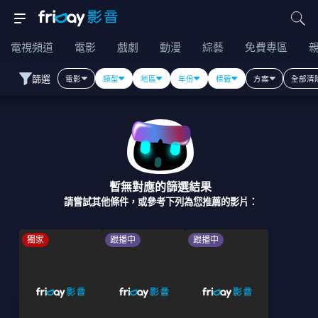
電視頻道
電影
戲劇
動漫
綜藝
免費專區
篩選
電影
類型
地區
年份
標籤
方案
全部清
暫無對應的篩選結果
請嘗試其他條件，或參考下列為您推薦的影片：
獨家
跟播中
跟播中