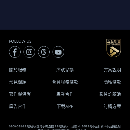
FOLLOW US
關於服務
序號兌換
方案說明
常見問題
會員服務條款
隱私條款
著作權保護
異業合作
影片許願池
廣告合作
下載APP
訂購方案
0800-058-885(免費) 遠傳手機直撥 888(免費) 市話撥 449-5888(市話計費)*市話請直撥