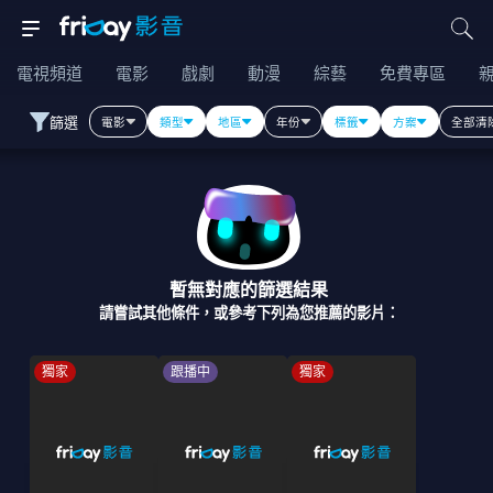
電視頻道
電影
戲劇
動漫
綜藝
免費專區
篩選
電影
類型
地區
年份
標籤
方案
全部清
暫無對應的篩選結果
請嘗試其他條件，或參考下列為您推薦的影片：
獨家
跟播中
獨家