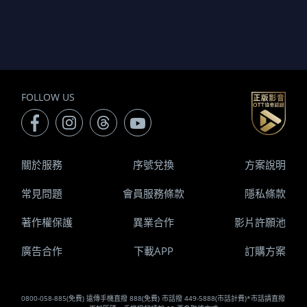
FOLLOW US
關於服務
序號兌換
方案說明
常見問題
會員服務條款
隱私條款
著作權保護
異業合作
影片許願池
廣告合作
下載APP
訂購方案
0800-058-885(免費) 遠傳手機直撥 888(免費) 市話撥 449-5888(市話計費)*市話請直撥