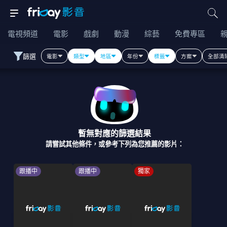
電視頻道
電影
戲劇
動漫
綜藝
免費專區
篩選
電影
類型
地區
年份
標籤
方案
全部清
暫無對應的篩選結果
請嘗試其他條件，或參考下列為您推薦的影片：
跟播中
跟播中
獨家