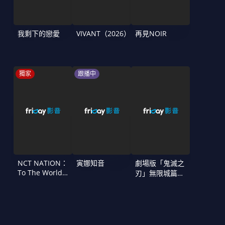
我剩下的戀愛
VIVANT（2026）
再見NOIR
獨家
跟播中
NCT NATION：
寅娜知音
劇場版「鬼滅之
To The World
刃」無限城篇
in Cinemas
第一章 猗窩座
再襲