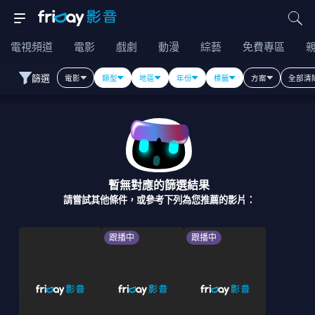
電視頻道
電影
戲劇
動漫
綜藝
免費專區
篩選
電影
類型
地區
年份
標籤
方案
全部清
暫無對應的篩選結果
請嘗試其他條件，或參考下列為您推薦的影片：
跟播中
跟播中