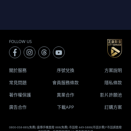
FOLLOW US
關於服務
序號兌換
方案說明
常見問題
會員服務條款
隱私條款
著作權保護
異業合作
影片許願池
廣告合作
下載APP
訂購方案
0800-058-885(免費) 遠傳手機直撥 888(免費) 市話撥 449-5888(市話計費)*市話請直撥