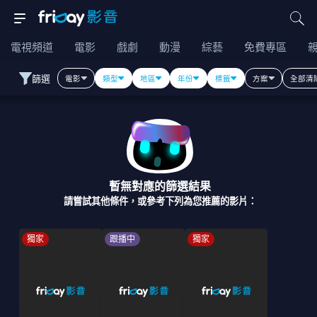
電視頻道
電影
戲劇
動漫
綜藝
免費專區
篩選
電影
類型
地區
年份
標籤
方案
全部清
暫無對應的篩選結果
請嘗試其他條件，或參考下列為您推薦的影片：
獨家
跟播中
獨家