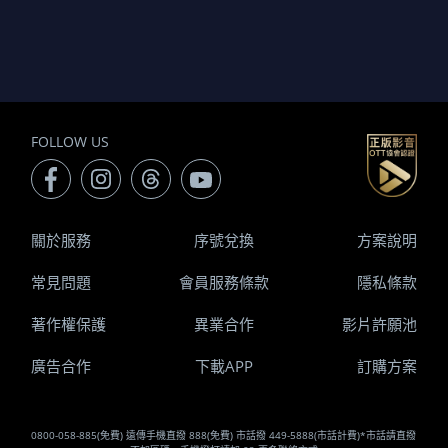
FOLLOW US
關於服務
序號兌換
方案說明
常見問題
會員服務條款
隱私條款
著作權保護
異業合作
影片許願池
廣告合作
下載APP
訂購方案
0800-058-885(免費) 遠傳手機直撥 888(免費) 市話撥 449-5888(市話計費)*市話請直撥