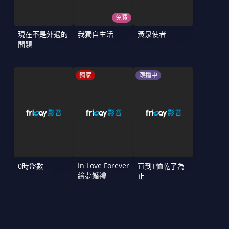
免費
現在不是外遇的
我獨自生活
黃泉使者
問題
獨家
跟播中
In Love Forever
0時盜數
直到T恤乾了為
繪夢婚禮
止