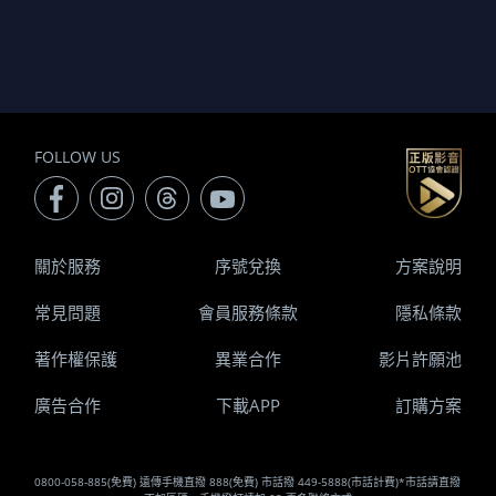
FOLLOW US
關於服務
序號兌換
方案說明
常見問題
會員服務條款
隱私條款
著作權保護
異業合作
影片許願池
廣告合作
下載APP
訂購方案
0800-058-885(免費) 遠傳手機直撥 888(免費) 市話撥 449-5888(市話計費)*市話請直撥