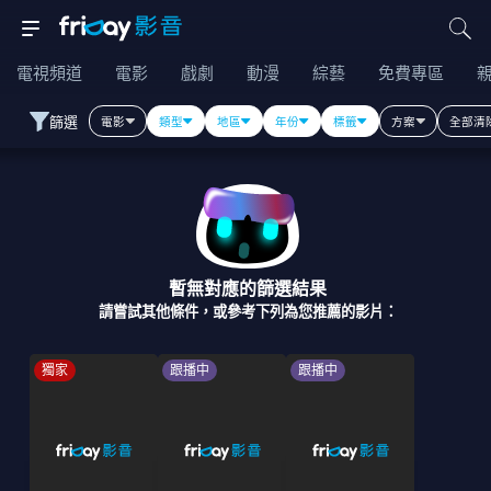
電視頻道
電影
戲劇
動漫
綜藝
免費專區
篩選
電影
類型
地區
年份
標籤
方案
全部清
暫無對應的篩選結果
請嘗試其他條件，或參考下列為您推薦的影片：
獨家
跟播中
跟播中