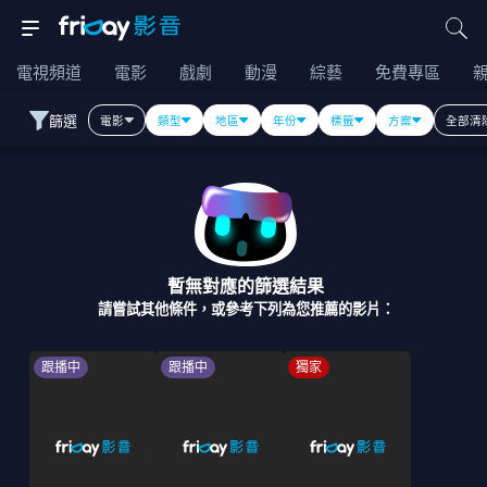
電視頻道
電影
戲劇
動漫
綜藝
免費專區
篩選
電影
類型
地區
年份
標籤
方案
全部清
暫無對應的篩選結果
請嘗試其他條件，或參考下列為您推薦的影片：
跟播中
跟播中
獨家