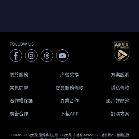
FOLLOW US
關於服務
序號兌換
方案說明
常見問題
會員服務條款
隱私條款
著作權保護
異業合作
影片許願池
廣告合作
下載APP
訂購方案
0800-058-885(免費) 遠傳手機直撥 888(免費) 市話撥 449-5888(市話計費)*市話請直撥