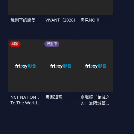
我剩下的戀愛
VIVANT（2026）
再見NOIR
獨家
跟播中
NCT NATION：
寅娜知音
劇場版「鬼滅之
To The World
刃」無限城篇
in Cinemas
第一章 猗窩座
再襲