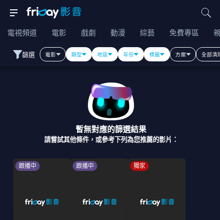
電視頻道
電影
戲劇
動漫
綜藝
免費專區
篩選
電影
類型
地區
年份
標籤
方案
全部清
暫無對應的篩選結果
請嘗試其他條件，或參考下列為您推薦的影片：
跟播中
跟播中
獨家