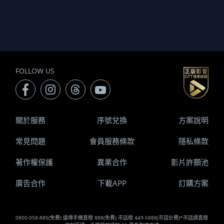
FOLLOW US
關於服務
序號兌換
方案說明
常見問題
會員服務條款
隱私條款
著作權保護
異業合作
影片許願池
廣告合作
下載APP
訂購方案
0800-058-885(免費) 遠傳手機直撥 888(免費) 市話撥 449-5888(市話計費)*市話請直撥