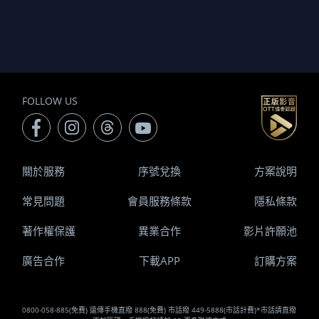
FOLLOW US
關於服務
序號兌換
方案說明
常見問題
會員服務條款
隱私條款
著作權保護
異業合作
影片許願池
廣告合作
下載APP
訂購方案
0800-058-885(免費) 遠傳手機直撥 888(免費) 市話撥 449-5888(市話計費)*市話請直撥