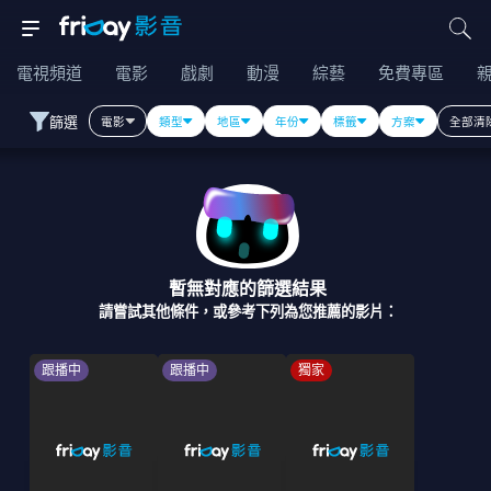
電視頻道
電影
戲劇
動漫
綜藝
免費專區
篩選
電影
類型
地區
年份
標籤
方案
全部清
暫無對應的篩選結果
請嘗試其他條件，或參考下列為您推薦的影片：
跟播中
跟播中
獨家