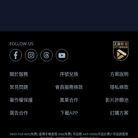
FOLLOW US
關於服務
序號兌換
方案說明
常見問題
會員服務條款
隱私條款
著作權保護
異業合作
影片許願池
廣告合作
下載APP
訂購方案
0800-058-885(免費) 遠傳手機直撥 888(免費) 市話撥 449-5888(市話計費)*市話請直撥