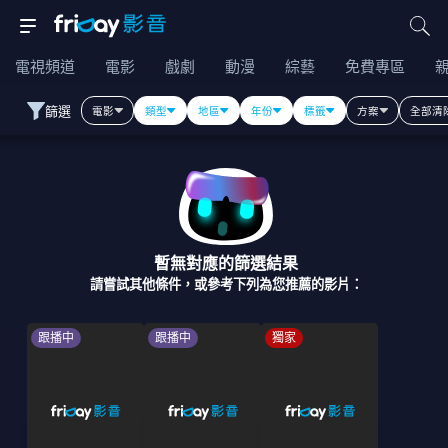
電視頻道
電影
戲劇
動漫
綜藝
免費專區
篩選
電影
類型
地區
年份
標籤
方案
全部清
暫無對應的篩選結果
請嘗試其他條件，或參考下列為您推薦的影片：
跟播中
跟播中
獨家