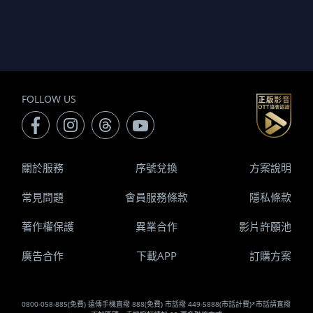
FOLLOW US
關於服務
序號兌換
方案說明
常見問題
會員服務條款
隱私條款
著作權保護
異業合作
影片許願池
廣告合作
下載APP
訂購方案
0800-058-885(免費) 遠傳手機直撥 888(免費) 市話撥 449-5888(市話計費)*市話請直撥