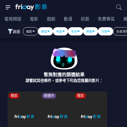
電視頻道
電影
戲劇
動漫
綜藝
免費專區
篩選
電影
類型
地區
年份
標籤
方案
全部清
暫無對應的篩選結果
請嘗試其他條件，或參考下列為您推薦的影片：
獨家
跟播中
獨家