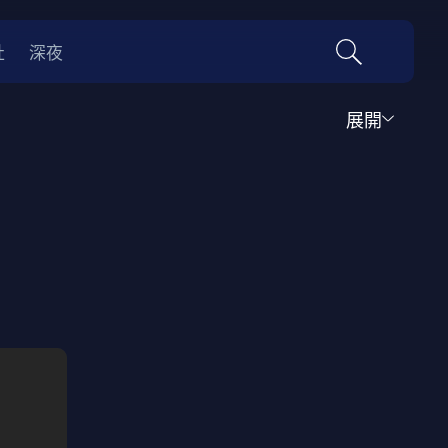
社
深夜
展開
運動
家庭
音樂歌舞
動畫
紀錄
傳記
經典老片
情
0年代
70年代
動漫改編
國際影展專區
名偵探柯南系列
吉卜力