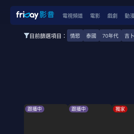
電視頻道
電影
戲劇
動
目前篩選項目：
情慾
泰國
70年代
吉
全部類型
韓影
動作
劇情
愛情
科幻
全部地區
韓國
美國
泰國
日本
台灣
2026
2025
2024
2023
202
全部年份
全部標籤
警匪片
槍戰
婚外情
校園
古
跟播中
跟播中
獨家
全部方案
免費
影劇
單次付費
用券
數