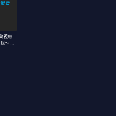
警視廳
案组〜 第