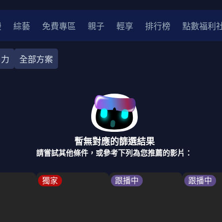
漫
綜藝
免費專區
親子
輕享
排行榜
點數福利
卜力
全部方案
奇幻
犯罪
冒險
驚悚
恐怖
災難
戰爭
喜劇
中國
香港
法國
其他
暫無對應的篩選結果
2
2021
2020
2010-2019
2000年代
90年代
8
請嘗試其他條件，或參考下列為您推薦的影片：
LGBTQ
裝
醫生
警察
浪漫
溫馨
懸疑
小說改編
獨家
跟播中
跟播中
4K
位珍藏
霹靂