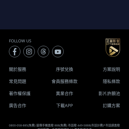
FOLLOW US
關於服務
序號兌換
方案說明
常見問題
會員服務條款
隱私條款
著作權保護
異業合作
影片許願池
廣告合作
下載APP
訂購方案
0800-058-885(免費) 遠傳手機直撥 888(免費) 市話撥 449-5888(市話計費)*市話請直撥