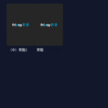
（中）寒戰2
寒戰