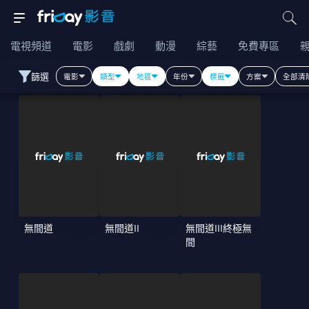
電視頻道
電影
戲劇
動漫
綜藝
免費專區
篩選
電影
類型
地區
年份
標籤
方案
全部清
無間道
無間道II
無間道III終極無
間