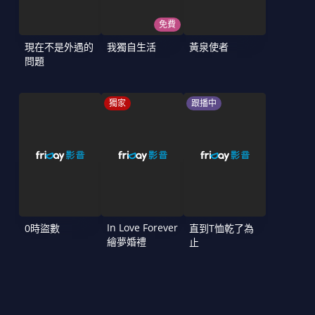
免費
現在不是外遇的
我獨自生活
黃泉使者
問題
獨家
跟播中
In Love Forever
0時盜數
直到T恤乾了為
繪夢婚禮
止