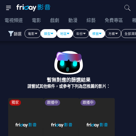
電視頻道
電影
戲劇
動漫
綜藝
免費專區
篩選
電影
類型
地區
年份
標籤
方案
全部清
暫無對應的篩選結果
請嘗試其他條件，或參考下列為您推薦的影片：
獨家
跟播中
跟播中