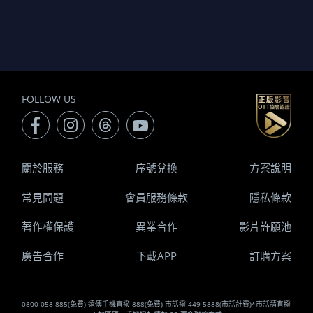
FOLLOW US
關於服務
序號兌換
方案說明
常見問題
會員服務條款
隱私條款
著作權保護
異業合作
影片許願池
廣告合作
下載APP
訂購方案
0800-058-885(免費) 遠傳手機直撥 888(免費) 市話撥 449-5888(市話計費)*市話請直撥