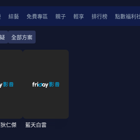
漫
綜藝
免費專區
親子
輕享
排行榜
點數福利
疑
全部方案
奇幻
犯罪
冒險
驚悚
恐怖
災難
戰爭
喜劇
中國
香港
法國
其他
2
2021
2020
2010-2019
2000年代
90年代
8
LGBTQ
裝
醫生
警察
浪漫
溫馨
懸疑
小說改編
探狄仁傑
藍天白雲
4K
位珍藏
霹靂