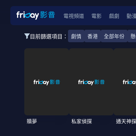
電視頻道
電影
戲劇
動
目前篩選項目：
劇情
香港
全部年份
懸
全部類型
韓影
動作
劇情
愛情
科幻
全部地區
韓國
美國
泰國
日本
台灣
2026
2025
2024
2023
202
全部年份
全部標籤
警匪片
槍戰
婚外情
校園
古
贖夢
私家偵探
通天神
全部方案
免費
影劇
單次付費
用券
數