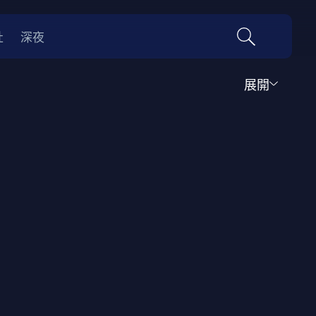
社
深夜
展開
運動
家庭
音樂歌舞
動畫
紀錄
傳記
經典老片
情
0年代
70年代
動漫改編
國際影展專區
名偵探柯南系列
吉卜力