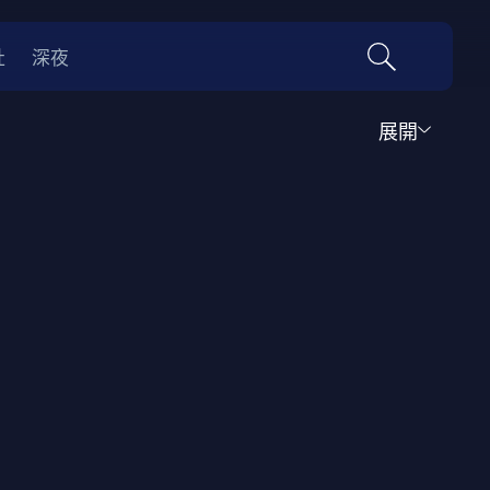
社
深夜
展開
運動
家庭
音樂歌舞
動畫
紀錄
傳記
經典老片
情
0年代
70年代
動漫改編
國際影展專區
名偵探柯南系列
吉卜力