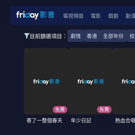
電視頻道
電影
戲劇
動
目前篩選項目：
劇情
香港
全部年份
校
全部類型
韓影
動作
劇情
愛情
科幻
全部地區
韓國
美國
泰國
日本
台灣
2026
2025
2024
2023
202
全部年份
免費
免費
全部標籤
警匪片
槍戰
婚外情
校園
古
寄了一整個春天
年少日記
熱血合
全部方案
免費
影劇
單次付費
用券
數