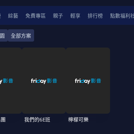
漫
綜藝
免費專區
親子
輕享
排行榜
點數福利
園
全部方案
奇幻
犯罪
冒險
驚悚
恐怖
災難
戰爭
喜劇
中國
香港
法國
其他
2
2021
2020
2010-2019
2000年代
90年代
8
LGBTQ
裝
醫生
警察
浪漫
溫馨
懸疑
小說改編
唱團
我們的6E班
檸檬可樂
4K
位珍藏
霹靂