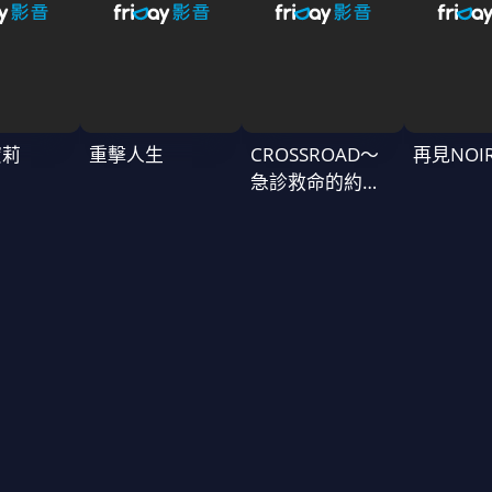
蜜莉
重擊人生
CROSSROAD～
再見NOI
急診救命的約定
～