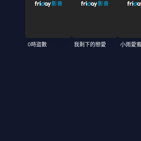
0時盜數
我剩下的戀愛
小雨愛