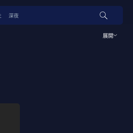
社
深夜
展開
運動
家庭
音樂歌舞
動畫
紀錄
傳記
經典老片
情
0年代
70年代
動漫改編
國際影展專區
名偵探柯南系列
吉卜力