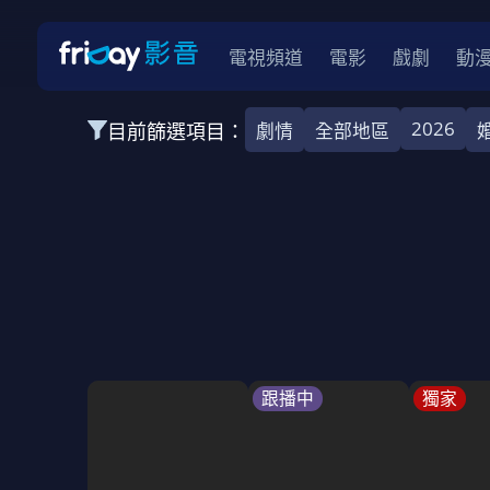
電視頻道
電影
戲劇
動
2026
目前篩選項目：
劇情
全部地區
全部類型
韓影
動作
劇情
愛情
科幻
全部地區
韓國
美國
泰國
日本
台灣
2026
2025
2024
2023
202
全部年份
全部標籤
警匪片
槍戰
婚外情
校園
古
跟播中
獨家
全部方案
免費
影劇
單次付費
用券
數