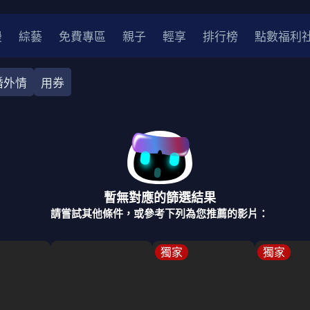
漫
綜藝
免費專區
親子
輕享
排行榜
點數福利
婚外情
用券
奇幻
犯罪
冒險
驚悚
恐怖
災難
戰爭
喜劇
中國
香港
法國
其他
暫無對應的篩選結果
2
2021
2020
2010-2019
2000年代
90年代
8
請嘗試其他條件，或參考下列為您推薦的影片：
LGBTQ
裝
醫生
警察
浪漫
溫馨
懸疑
小說改編
獨家
獨家
4K
位珍藏
霹靂