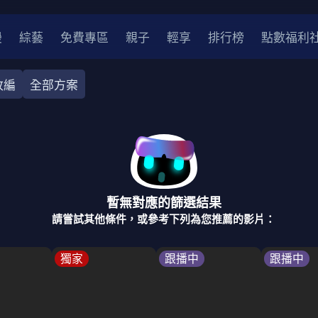
漫
綜藝
免費專區
親子
輕享
排行榜
點數福利
改編
全部方案
奇幻
犯罪
冒險
驚悚
恐怖
災難
戰爭
喜劇
中國
香港
法國
其他
暫無對應的篩選結果
2
2021
2020
2010-2019
2000年代
90年代
8
請嘗試其他條件，或參考下列為您推薦的影片：
LGBTQ
裝
醫生
警察
浪漫
溫馨
懸疑
小說改編
獨家
跟播中
跟播中
4K
位珍藏
霹靂