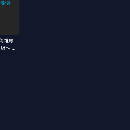
警視廳
案组〜 第