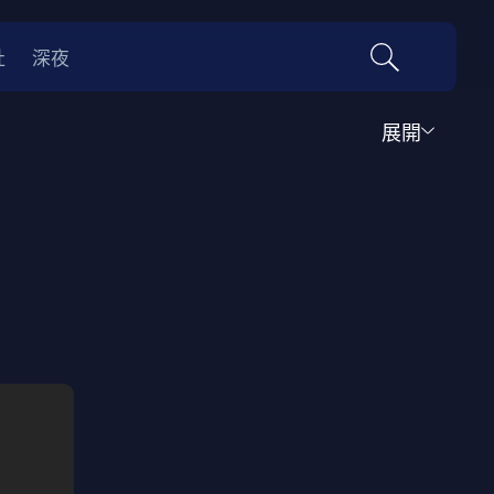
社
深夜
展開
運動
家庭
音樂歌舞
動畫
紀錄
傳記
經典老片
情
0年代
70年代
動漫改編
國際影展專區
名偵探柯南系列
吉卜力