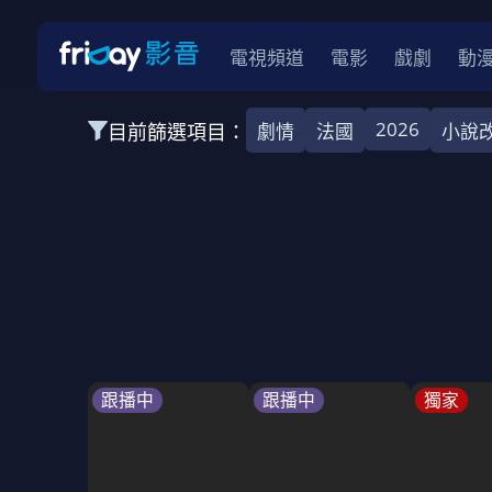
電視頻道
電影
戲劇
動
2026
目前篩選項目：
劇情
法國
小說
全部類型
韓影
動作
劇情
愛情
科幻
全部地區
韓國
美國
泰國
日本
台灣
2026
2025
2024
2023
202
全部年份
全部標籤
警匪片
槍戰
婚外情
校園
古
跟播中
跟播中
獨家
全部方案
免費
影劇
單次付費
用券
數