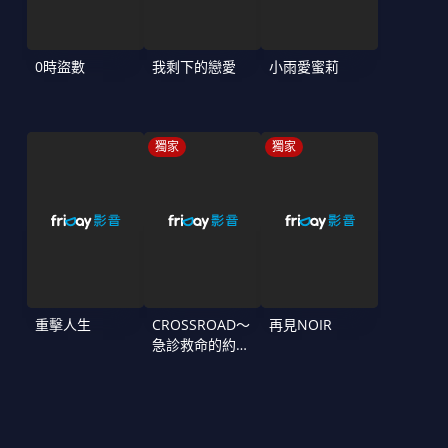
0時盜數
我剩下的戀愛
小雨愛蜜莉
獨家
獨家
重擊人生
CROSSROAD～
再見NOIR
急診救命的約定
～