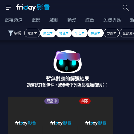
電視頻道
電影
戲劇
動漫
綜藝
免費專區
篩選
電影
類型
地區
年份
標籤
方案
全部清
暫無對應的篩選結果
請嘗試其他條件，或參考下列為您推薦的影片：
跟播中
獨家