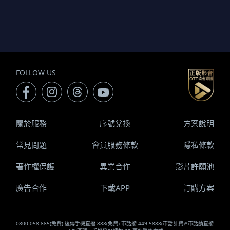
FOLLOW US
關於服務
序號兌換
方案說明
常見問題
會員服務條款
隱私條款
著作權保護
異業合作
影片許願池
廣告合作
下載APP
訂購方案
0800-058-885(免費) 遠傳手機直撥 888(免費) 市話撥 449-5888(市話計費)*市話請直撥