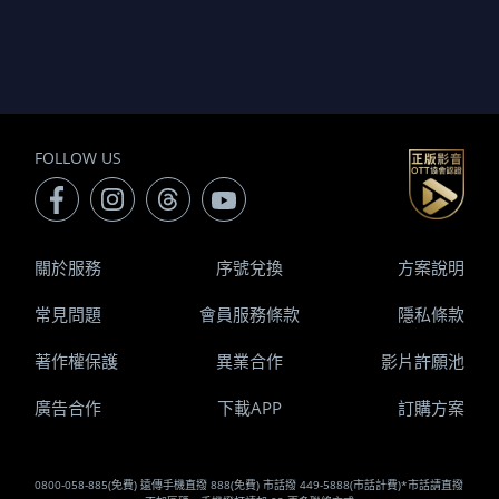
FOLLOW US
關於服務
序號兌換
方案說明
常見問題
會員服務條款
隱私條款
著作權保護
異業合作
影片許願池
廣告合作
下載APP
訂購方案
0800-058-885(免費) 遠傳手機直撥 888(免費) 市話撥 449-5888(市話計費)*市話請直撥