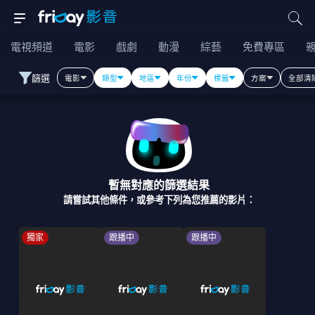
電視頻道
電影
戲劇
動漫
綜藝
免費專區
篩選
電影
類型
地區
年份
標籤
方案
全部清
暫無對應的篩選結果
請嘗試其他條件，或參考下列為您推薦的影片：
獨家
跟播中
跟播中