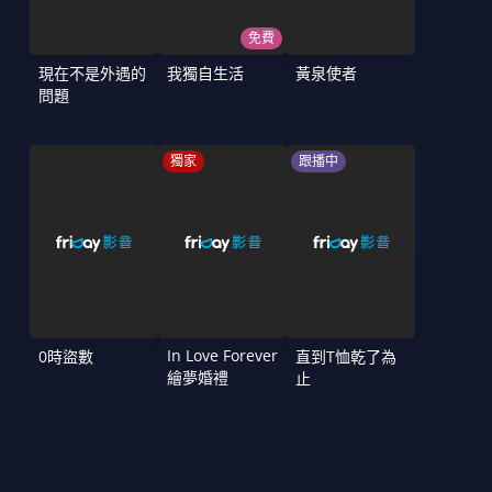
免費
現在不是外遇的
我獨自生活
黃泉使者
問題
獨家
跟播中
In Love Forever
0時盜數
直到T恤乾了為
繪夢婚禮
止