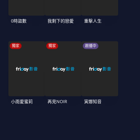
0時盜數
我剩下的戀愛
重擊人生
獨家
獨家
跟播中
小雨愛蜜莉
再見NOIR
寅娜知音