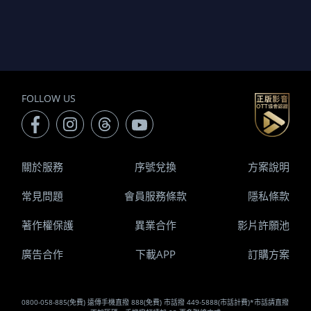
FOLLOW US
關於服務
序號兌換
方案說明
常見問題
會員服務條款
隱私條款
著作權保護
異業合作
影片許願池
廣告合作
下載APP
訂購方案
0800-058-885(免費) 遠傳手機直撥 888(免費) 市話撥 449-5888(市話計費)*市話請直撥