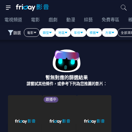
電視頻道
電影
戲劇
動漫
綜藝
免費專區
篩選
電影
類型
地區
年份
標籤
方案
全部清
暫無對應的篩選結果
請嘗試其他條件，或參考下列為您推薦的影片：
跟播中