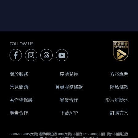
FOLLOW US
關於服務
序號兌換
方案說明
常見問題
會員服務條款
隱私條款
著作權保護
異業合作
影片許願池
廣告合作
下載APP
訂購方案
0800-058-885(免費) 遠傳手機直撥 888(免費) 市話撥 449-5888(市話計費)*市話請直撥