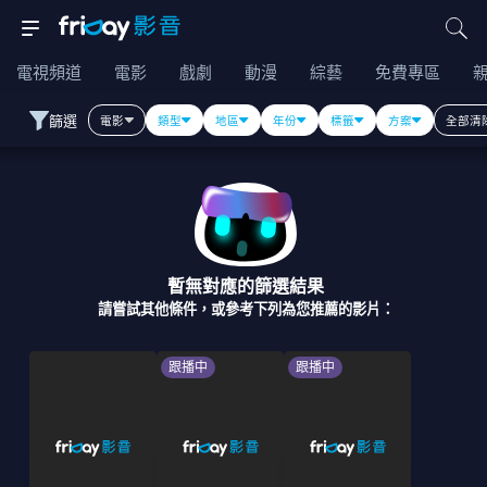
電視頻道
電影
戲劇
動漫
綜藝
免費專區
篩選
電影
類型
地區
年份
標籤
方案
全部清
暫無對應的篩選結果
請嘗試其他條件，或參考下列為您推薦的影片：
跟播中
跟播中