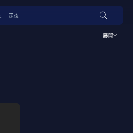
社
深夜
展開
運動
家庭
音樂歌舞
動畫
紀錄
傳記
經典老片
情
0年代
70年代
動漫改編
國際影展專區
名偵探柯南系列
吉卜力