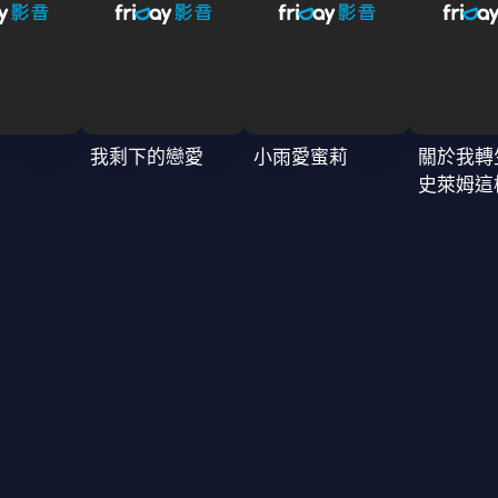
我剩下的戀愛
小雨愛蜜莉
關於我轉
史萊姆這
4季