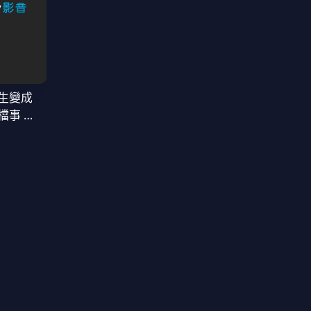
生變成
檔事 第