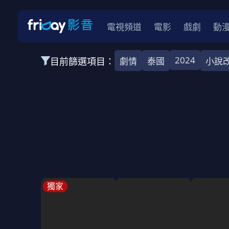
電視頻道
電影
戲劇
動
2024
目前篩選項目：
劇情
泰國
小說
全部類型
韓影
動作
劇情
愛情
科幻
全部地區
韓國
美國
泰國
日本
台灣
2026
2025
2024
2023
202
全部年份
全部標籤
警匪片
槍戰
婚外情
校園
古
獨家
全部方案
免費
影劇
單次付費
用券
數