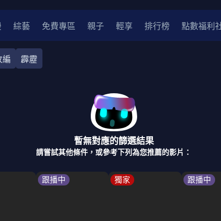
漫
綜藝
免費專區
親子
輕享
排行榜
點數福利
改編
霹靂
奇幻
犯罪
冒險
驚悚
恐怖
災難
戰爭
喜劇
中國
香港
法國
其他
暫無對應的篩選結果
2
2021
2020
2010-2019
2000年代
90年代
8
請嘗試其他條件，或參考下列為您推薦的影片：
LGBTQ
裝
醫生
警察
浪漫
溫馨
懸疑
小說改編
跟播中
獨家
跟播中
4K
位珍藏
霹靂