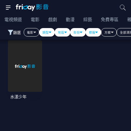
電視頻道
電影
戲劇
動漫
綜藝
免費專區
篩選
電影
類型
地區
年份
標籤
方案
全部清
水漾少年