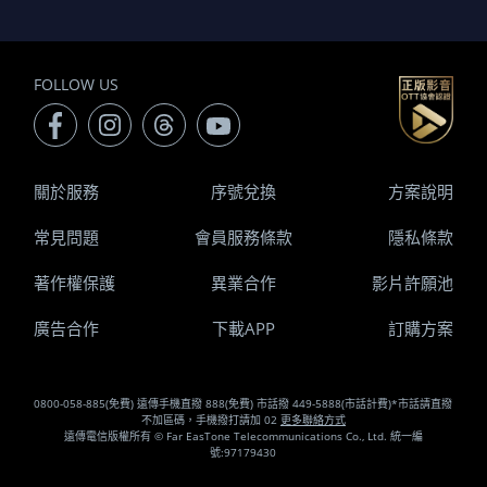
FOLLOW US
關於服務
序號兌換
方案說明
常見問題
會員服務條款
隱私條款
著作權保護
異業合作
影片許願池
廣告合作
下載APP
訂購方案
0800-058-885(免費) 遠傳手機直撥 888(免費) 市話撥 449-5888(市話計費)*市話請直撥
不加區碼，手機撥打請加 02
更多聯絡方式
遠傳電信版權所有 © Far EasTone Telecommunications Co., Ltd. 統一編
號:97179430