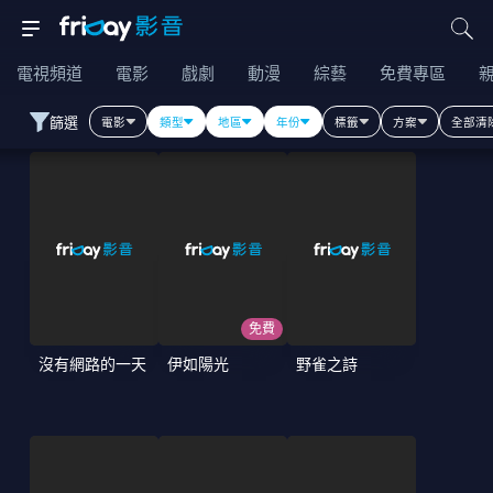
電視頻道
電影
戲劇
動漫
綜藝
免費專區
篩選
電影
類型
地區
年份
標籤
方案
全部清
免費
沒有網路的一天
伊如陽光
野雀之詩