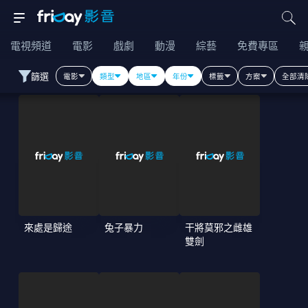
電視頻道
電影
戲劇
動漫
綜藝
免費專區
篩選
電影
類型
地區
年份
標籤
方案
全部清
來處是歸途
兔子暴力
干將莫邪之雌雄
雙劍