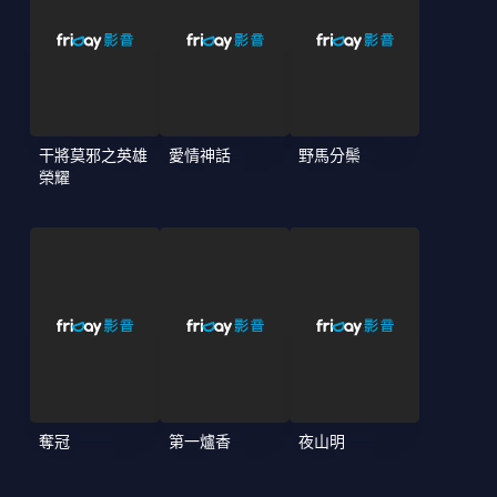
干將莫邪之英雄
愛情神話
野馬分鬃
榮耀
奪冠
第一爐香
夜山明