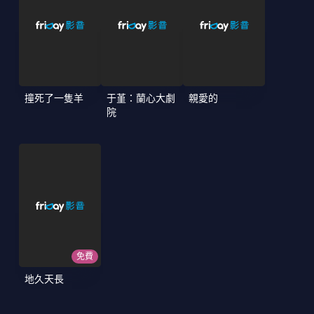
撞死了一隻羊
于堇：蘭心大劇
親愛的
院
免費
地久天長