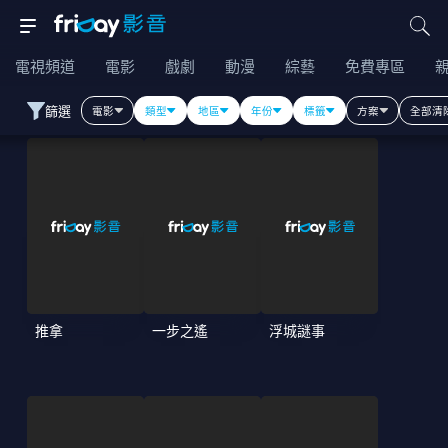
電視頻道
電影
戲劇
動漫
綜藝
免費專區
篩選
電影
類型
地區
年份
標籤
方案
全部清
推拿
一步之遙
浮城謎事