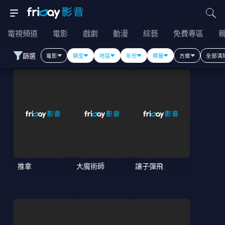
電視頻道
電影
戲劇
動漫
綜藝
免費專區
篩選
電影
類型
地區
年份
標籤
方案
全部清
推拿
大魔術師
讓子彈飛