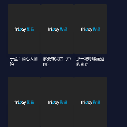
于堇：蘭心大劇
解憂雜貨店（中
那一場呼嘯而過
院
國）
的青春