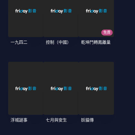
免費
一九四二
控制（中國）
乾坤鬥轉鳳離巢
浮城謎事
七月與安生
妖貓傳