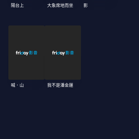
陽台上
大象席地而坐
影
喊．山
我不是潘金蓮