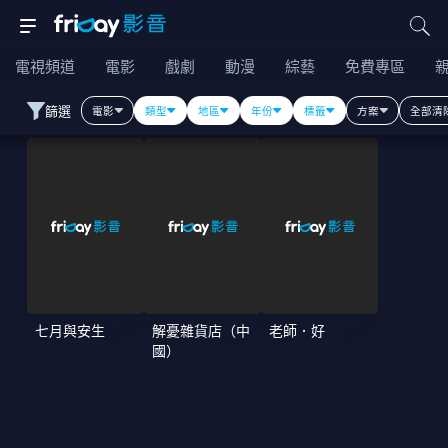
電視頻道
電影
戲劇
動漫
綜藝
免費專區
篩選
電影
類型
地區
年份
標籤
方案
全部清
七月與安生
解憂雜貨店（中
老師．好
國）