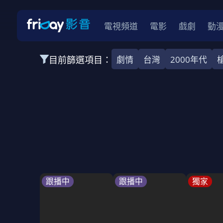
電視頻道
電影
戲劇
動
目前篩選項目：
劇情
台灣
2000年代
全部類型
韓影
動作
劇情
愛情
科幻
全部地區
韓國
美國
泰國
日本
台灣
2026
2025
2024
2023
202
全部年份
全部標籤
警匪片
槍戰
婚外情
校園
古
跟播中
跟播中
獨家
全部方案
免費
影劇
單次付費
用券
數