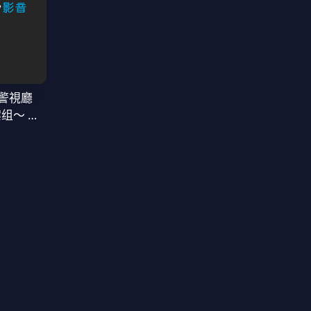
警視廳
案组〜 第