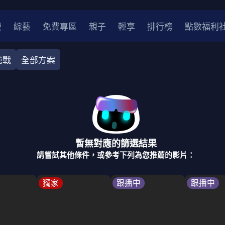
漫
綜藝
免費專區
親子
輕享
排行榜
點數福利
槍戰
全部方案
奇幻
犯罪
冒險
驚悚
恐怖
災難
戰爭
喜劇
中國
香港
法國
其他
暫無對應的篩選結果
2
2021
2020
2010-2019
2000年代
90年代
8
請嘗試其他條件，或參考下列為您推薦的影片：
LGBTQ
裝
醫生
警察
浪漫
溫馨
懸疑
小說改編
獨家
跟播中
跟播中
4K
位珍藏
霹靂