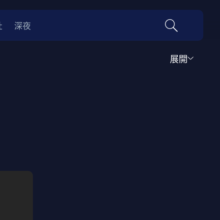
社
深夜
展開
運動
家庭
音樂歌舞
動畫
紀錄
傳記
經典老片
情
0年代
70年代
動漫改編
國際影展專區
名偵探柯南系列
吉卜力