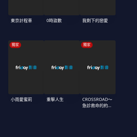
東京計程車
0時盜數
我剩下的戀愛
獨家
獨家
小雨愛蜜莉
重擊人生
CROSSROAD～
急診救命的約定
～