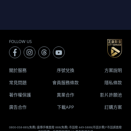
FOLLOW US
關於服務
序號兌換
方案說明
常見問題
會員服務條款
隱私條款
著作權保護
異業合作
影片許願池
廣告合作
下載APP
訂購方案
0800-058-885(免費) 遠傳手機直撥 888(免費) 市話撥 449-5888(市話計費)*市話請直撥