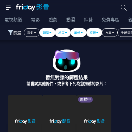
電視頻道
電影
戲劇
動漫
綜藝
免費專區
篩選
電影
類型
地區
年份
標籤
方案
全部清
暫無對應的篩選結果
請嘗試其他條件，或參考下列為您推薦的影片：
跟播中