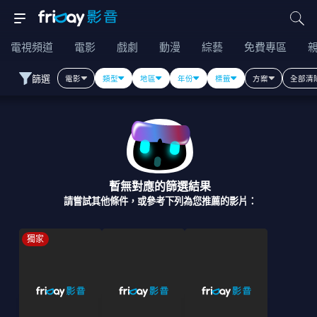
電視頻道
電影
戲劇
動漫
綜藝
免費專區
篩選
電影
類型
地區
年份
標籤
方案
全部清
暫無對應的篩選結果
請嘗試其他條件，或參考下列為您推薦的影片：
獨家