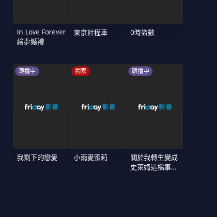
In Love Forever
東京計程車
0時盜數
繪夢婚禮
跟播中
獨家
跟播中
我剩下的戀愛
小雨愛蜜莉
關於我轉生變成
史萊姆這檔事
第4季