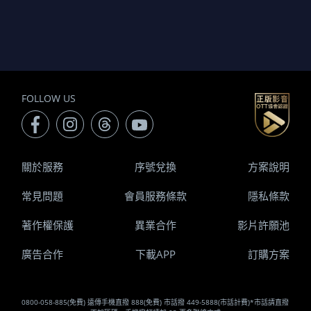
FOLLOW US
關於服務
序號兌換
方案說明
常見問題
會員服務條款
隱私條款
著作權保護
異業合作
影片許願池
廣告合作
下載APP
訂購方案
0800-058-885(免費) 遠傳手機直撥 888(免費) 市話撥 449-5888(市話計費)*市話請直撥