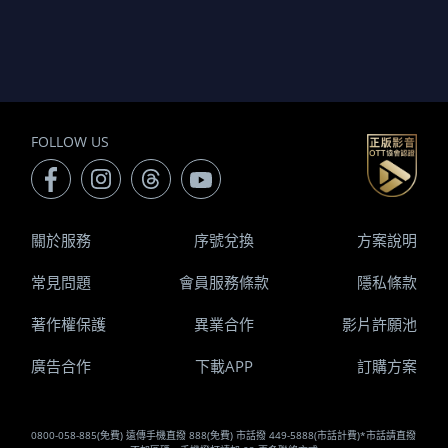
FOLLOW US
關於服務
序號兌換
方案說明
常見問題
會員服務條款
隱私條款
著作權保護
異業合作
影片許願池
廣告合作
下載APP
訂購方案
0800-058-885(免費) 遠傳手機直撥 888(免費) 市話撥 449-5888(市話計費)*市話請直撥