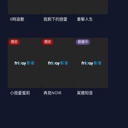
0時盜數
我剩下的戀愛
重擊人生
獨家
獨家
跟播中
小雨愛蜜莉
再見NOIR
寅娜知音