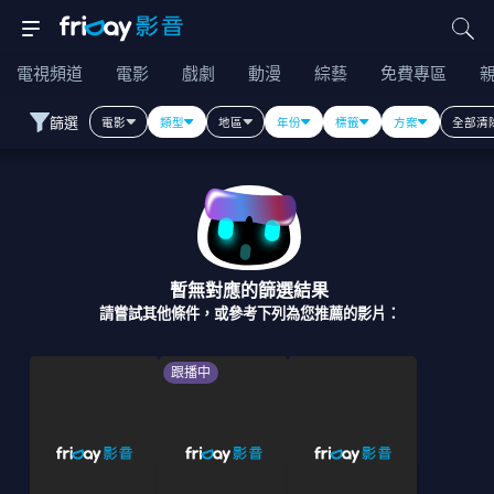
電視頻道
電影
戲劇
動漫
綜藝
免費專區
篩選
電影
類型
地區
年份
標籤
方案
全部清
暫無對應的篩選結果
請嘗試其他條件，或參考下列為您推薦的影片：
跟播中