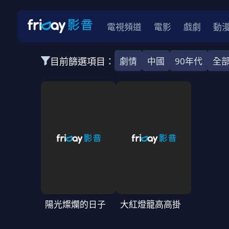
電視頻道
電影
戲劇
動
目前篩選項目：
劇情
中國
90年代
全
全部類型
韓影
動作
劇情
愛情
科幻
全部地區
韓國
美國
泰國
日本
台灣
2026
2025
2024
2023
202
全部年份
全部標籤
警匪片
槍戰
婚外情
校園
古
陽光燦爛的日子
大紅燈籠高高掛
全部方案
免費
影劇
單次付費
用券
數