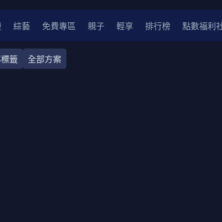
漫
綜藝
免費專區
親子
輕享
排行榜
點數福利
部標籤
全部方案
奇幻
犯罪
冒險
驚悚
恐怖
災難
戰爭
喜劇
中國
香港
法國
其他
2
2021
2020
2010-2019
2000年代
90年代
8
LGBTQ
裝
醫生
警察
浪漫
溫馨
懸疑
小說改編
4K
位珍藏
霹靂