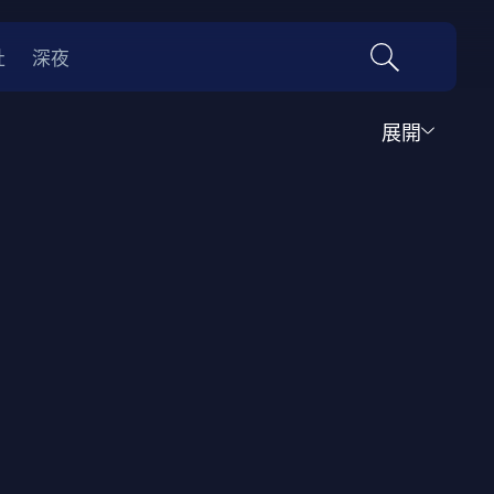
社
深夜
展開
運動
家庭
音樂歌舞
動畫
紀錄
傳記
經典老片
情
0年代
70年代
動漫改編
國際影展專區
名偵探柯南系列
吉卜力