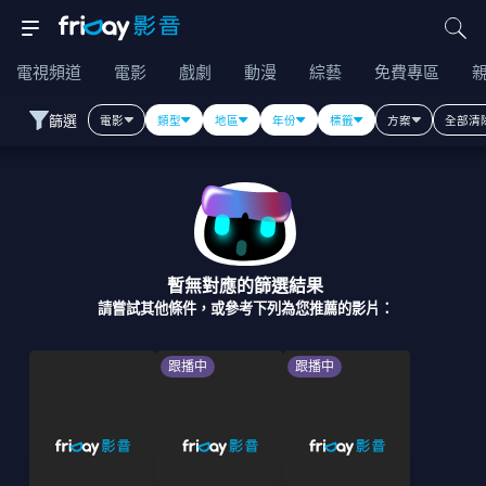
電視頻道
電影
戲劇
動漫
綜藝
免費專區
篩選
電影
類型
地區
年份
標籤
方案
全部清
暫無對應的篩選結果
請嘗試其他條件，或參考下列為您推薦的影片：
跟播中
跟播中