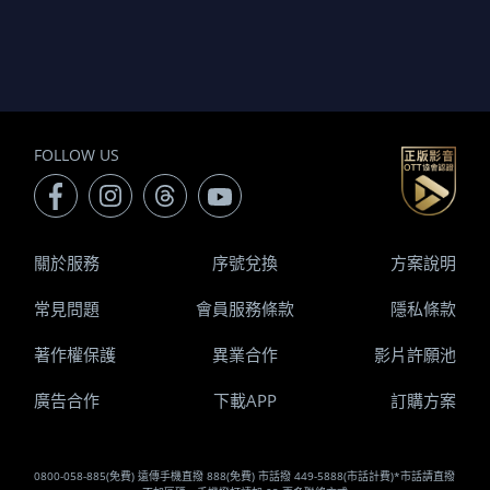
FOLLOW US
關於服務
序號兌換
方案說明
常見問題
會員服務條款
隱私條款
著作權保護
異業合作
影片許願池
廣告合作
下載APP
訂購方案
0800-058-885(免費) 遠傳手機直撥 888(免費) 市話撥 449-5888(市話計費)*市話請直撥