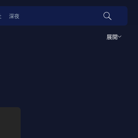
社
深夜
展開
運動
家庭
音樂歌舞
動畫
紀錄
傳記
經典老片
情
0年代
70年代
動漫改編
國際影展專區
名偵探柯南系列
吉卜力