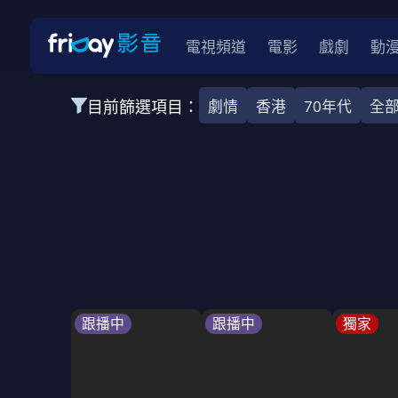
電視頻道
電影
戲劇
動
目前篩選項目：
劇情
香港
70年代
全
全部類型
韓影
動作
劇情
愛情
科幻
全部地區
韓國
美國
泰國
日本
台灣
2026
2025
2024
2023
202
全部年份
全部標籤
警匪片
槍戰
婚外情
校園
古
跟播中
跟播中
獨家
全部方案
免費
影劇
單次付費
用券
數