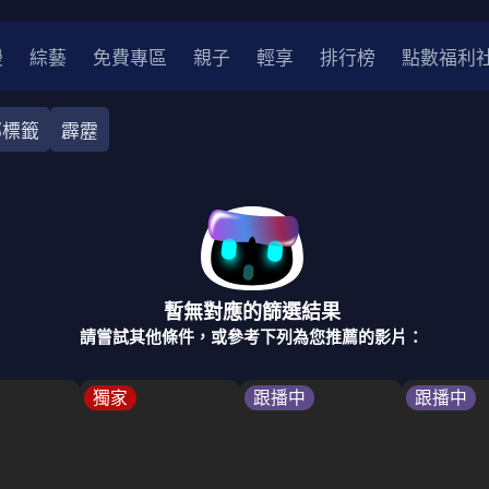
漫
綜藝
免費專區
親子
輕享
排行榜
點數福利
部標籤
霹靂
奇幻
犯罪
冒險
驚悚
恐怖
災難
戰爭
喜劇
中國
香港
法國
其他
暫無對應的篩選結果
2
2021
2020
2010-2019
2000年代
90年代
8
請嘗試其他條件，或參考下列為您推薦的影片：
LGBTQ
裝
醫生
警察
浪漫
溫馨
懸疑
小說改編
獨家
跟播中
跟播中
4K
位珍藏
霹靂