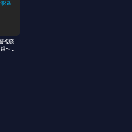
警視廳
案组〜 第