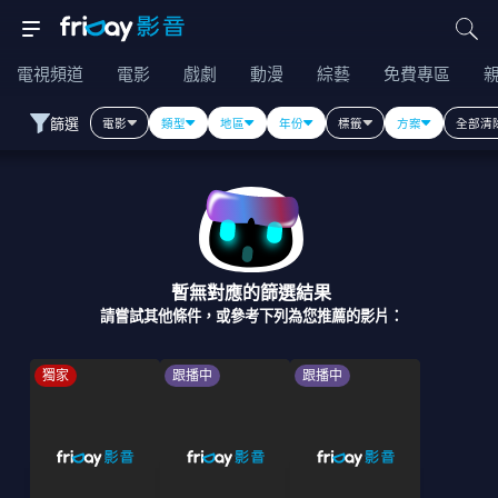
電視頻道
電影
戲劇
動漫
綜藝
免費專區
篩選
電影
類型
地區
年份
標籤
方案
全部清
暫無對應的篩選結果
請嘗試其他條件，或參考下列為您推薦的影片：
獨家
跟播中
跟播中