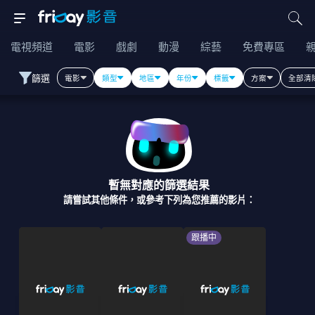
電視頻道
電影
戲劇
動漫
綜藝
免費專區
篩選
電影
類型
地區
年份
標籤
方案
全部清
暫無對應的篩選結果
請嘗試其他條件，或參考下列為您推薦的影片：
跟播中