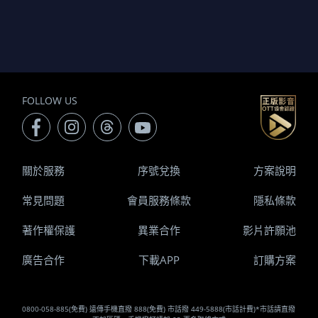
FOLLOW US
關於服務
序號兌換
方案說明
常見問題
會員服務條款
隱私條款
著作權保護
異業合作
影片許願池
廣告合作
下載APP
訂購方案
0800-058-885(免費) 遠傳手機直撥 888(免費) 市話撥 449-5888(市話計費)*市話請直撥