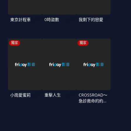
東京計程車
0時盜數
我剩下的戀愛
獨家
獨家
小雨愛蜜莉
重擊人生
CROSSROAD～
急診救命的約定
～