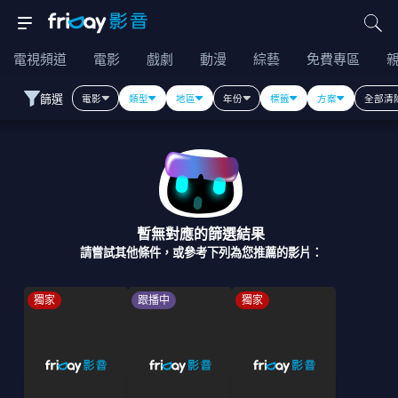
電視頻道
電影
戲劇
動漫
綜藝
免費專區
篩選
電影
類型
地區
年份
標籤
方案
全部清
暫無對應的篩選結果
請嘗試其他條件，或參考下列為您推薦的影片：
獨家
跟播中
獨家