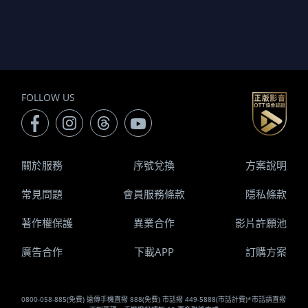
FOLLOW US
關於服務
序號兌換
方案說明
常見問題
會員服務條款
隱私條款
著作權保護
異業合作
影片許願池
廣告合作
下載APP
訂購方案
0800-058-885(免費) 遠傳手機直撥 888(免費) 市話撥 449-5888(市話計費)*市話請直撥