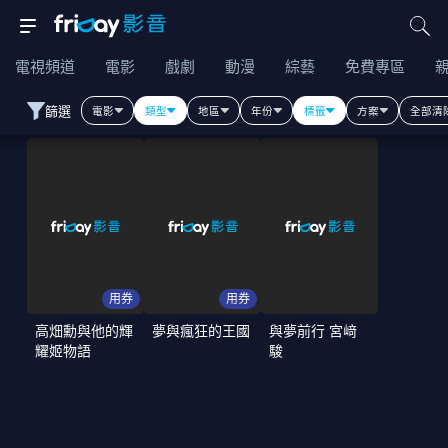
電視頻道
電影
戲劇
動漫
綜藝
免費專區
篩選
電影
類型
地區
年份
標籤
方案
全部清
用券
用券
高畑勳與他的輝
夢與瘋狂的王國
與夢前行 宮﨑
耀姬物語
駿