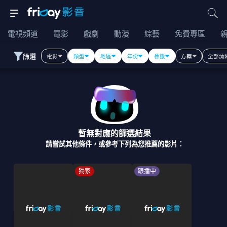
電視頻道
電影
戲劇
動漫
綜藝
免費專區
篩選
電影
類型
地區
年份
標籤
方案
全部清
暫無對應的篩選結果
請嘗試其他條件，或參考下列為您推薦的影片：
獨家
跟播中