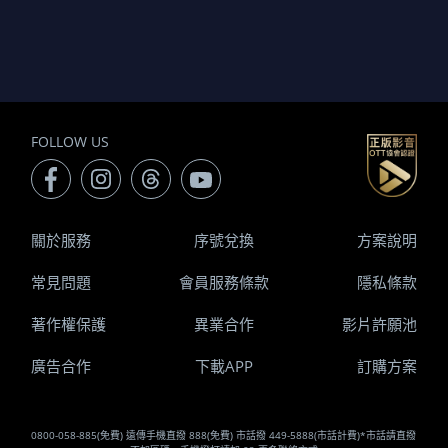
FOLLOW US
關於服務
序號兌換
方案說明
常見問題
會員服務條款
隱私條款
著作權保護
異業合作
影片許願池
廣告合作
下載APP
訂購方案
0800-058-885(免費) 遠傳手機直撥 888(免費) 市話撥 449-5888(市話計費)*市話請直撥