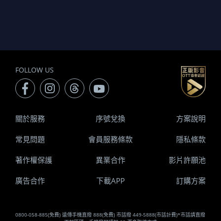
FOLLOW US
關於服務
序號兌換
方案說明
常見問題
會員服務條款
隱私條款
著作權保護
異業合作
影片許願池
廣告合作
下載APP
訂購方案
0800-058-885(免費) 遠傳手機直撥 888(免費) 市話撥 449-5888(市話計費)*市話請直撥