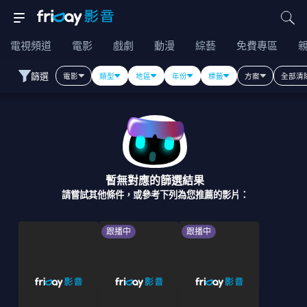
電視頻道
電影
戲劇
動漫
綜藝
免費專區
篩選
電影
類型
地區
年份
標籤
方案
全部清
暫無對應的篩選結果
請嘗試其他條件，或參考下列為您推薦的影片：
跟播中
跟播中