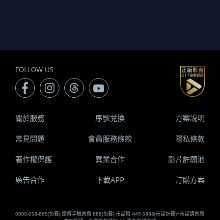
FOLLOW US
關於服務
序號兌換
方案說明
常見問題
會員服務條款
隱私條款
著作權保護
異業合作
影片許願池
廣告合作
下載APP
訂購方案
0800-058-885(免費) 遠傳手機直撥 888(免費) 市話撥 449-5888(市話計費)*市話請直撥