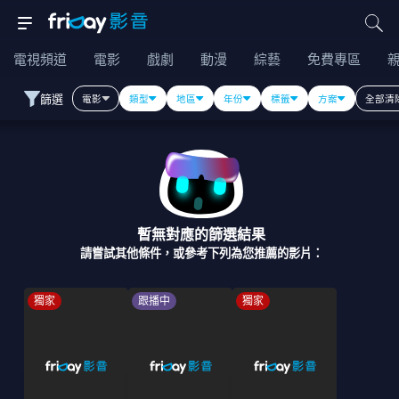
電視頻道
電影
戲劇
動漫
綜藝
免費專區
篩選
電影
類型
地區
年份
標籤
方案
全部清
暫無對應的篩選結果
請嘗試其他條件，或參考下列為您推薦的影片：
獨家
跟播中
獨家