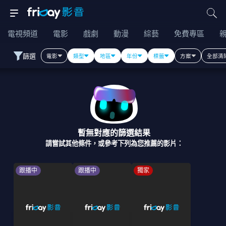
電視頻道
電影
戲劇
動漫
綜藝
免費專區
篩選
電影
類型
地區
年份
標籤
方案
全部清
暫無對應的篩選結果
請嘗試其他條件，或參考下列為您推薦的影片：
跟播中
跟播中
獨家