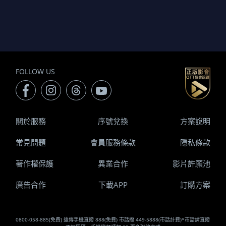
FOLLOW US
關於服務
序號兌換
方案說明
常見問題
會員服務條款
隱私條款
著作權保護
異業合作
影片許願池
廣告合作
下載APP
訂購方案
0800-058-885(免費) 遠傳手機直撥 888(免費) 市話撥 449-5888(市話計費)*市話請直撥