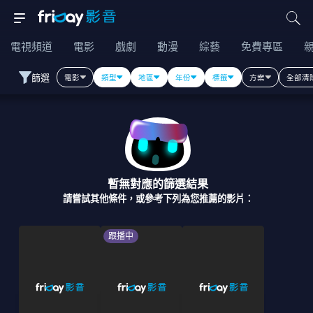
電視頻道
電影
戲劇
動漫
綜藝
免費專區
篩選
電影
類型
地區
年份
標籤
方案
全部清
暫無對應的篩選結果
請嘗試其他條件，或參考下列為您推薦的影片：
跟播中