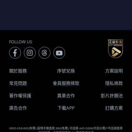
FOLLOW US
關於服務
序號兌換
方案說明
常見問題
會員服務條款
隱私條款
著作權保護
異業合作
影片許願池
廣告合作
下載APP
訂購方案
0800-058-885(免費) 遠傳手機直撥 888(免費) 市話撥 449-5888(市話計費)*市話請直撥