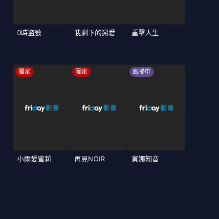
0時盜數
我剩下的戀愛
重擊人生
獨家
獨家
跟播中
小雨愛蜜莉
再見NOIR
寅娜知音