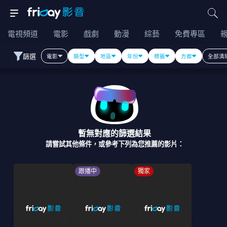
電視頻道
電影
戲劇
動漫
綜藝
免費專區
篩選
電影
類型
地區
年份
標籤
方案
全部清
暫無對應的篩選結果
請嘗試其他條件，或參考下列為您推薦的影片：
跟播中
獨家