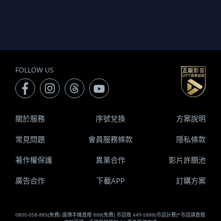
FOLLOW US
關於服務
序號兌換
方案說明
常見問題
會員服務條款
隱私條款
著作權保護
異業合作
影片許願池
廣告合作
下載APP
訂購方案
0800-058-885(免費) 遠傳手機直撥 888(免費) 市話撥 449-5888(市話計費)*市話請直撥