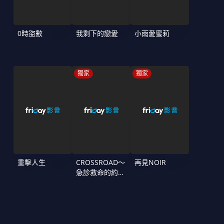
0時盜數
我剩下的戀愛
小雨愛蜜莉
獨家
獨家
重擊人生
CROSSROAD～
再見NOIR
急診救命的約定
～