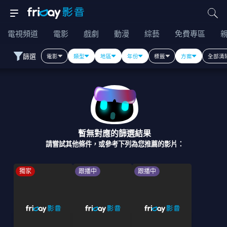
電視頻道
電影
戲劇
動漫
綜藝
免費專區
篩選
電影
類型
地區
年份
標籤
方案
全部清
暫無對應的篩選結果
請嘗試其他條件，或參考下列為您推薦的影片：
獨家
跟播中
跟播中