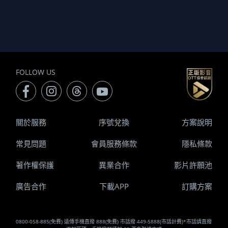
FOLLOW US
關於服務
序號兌換
方案說明
常見問題
會員服務條款
隱私條款
著作權保護
異業合作
影片許願池
廣告合作
下載APP
訂購方案
0800-058-885(免費) 遠傳手機直撥 888(免費) 市話撥 449-5888(市話計費)*市話請直撥