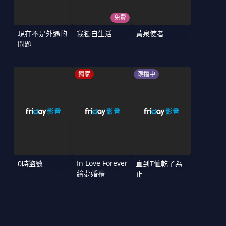
免費
現在不是外遇的
我獨自生活
黃泉使者
問題
獨家
跟播中
In Love Forever
0時盜數
直到T恤乾了為
繪夢婚禮
止