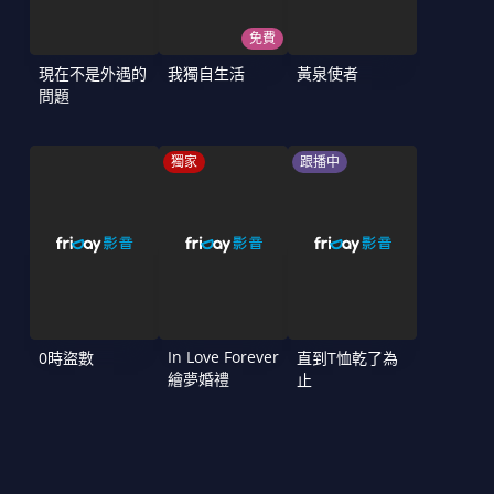
免費
現在不是外遇的
我獨自生活
黃泉使者
問題
獨家
跟播中
In Love Forever
0時盜數
直到T恤乾了為
繪夢婚禮
止