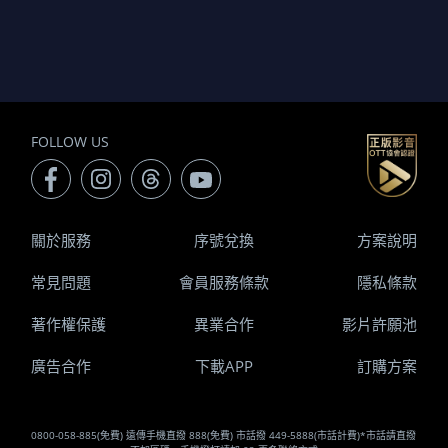
FOLLOW US
關於服務
序號兌換
方案說明
常見問題
會員服務條款
隱私條款
著作權保護
異業合作
影片許願池
廣告合作
下載APP
訂購方案
0800-058-885(免費) 遠傳手機直撥 888(免費) 市話撥 449-5888(市話計費)*市話請直撥