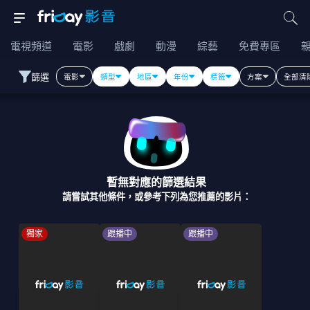
電視頻道
電影
戲劇
動漫
綜藝
免費專區
篩選
電影
類型
地區
年份
標籤
方案
全部清
暫無對應的篩選結果
請嘗試其他條件，或參考下列為您推薦的影片：
獨家
跟播中
跟播中